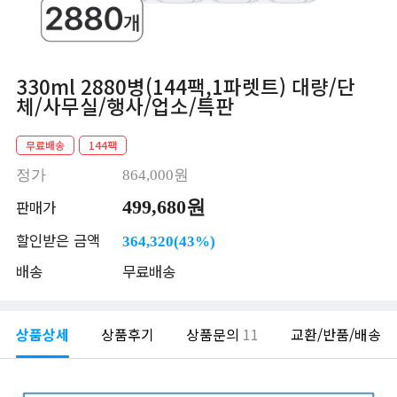
330ml 2880병(144팩,1파렛트) 대량/단
체/사무실/행사/업소/특판
무료배송
144팩
정가
864,000원
499,680원
판매가
할인받은 금액
364,320(43%)
배송
무료배송
상품상세
상품후기
상품문의
11
교환/반품/배송