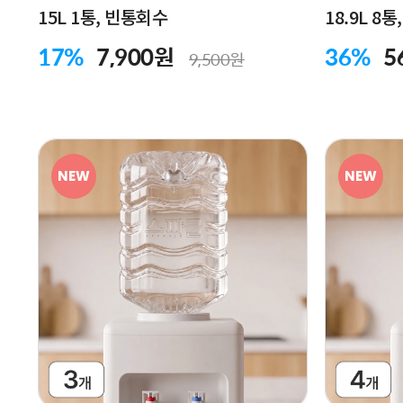
15L 1통, 빈통회수
18.9L 8
17%
7,900원
36%
5
9,500원
NEW
NEW