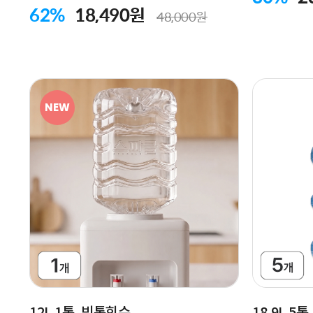
62%
18,490원
48,000원
NEW
12L 1통, 빈통회수
18.9L 5