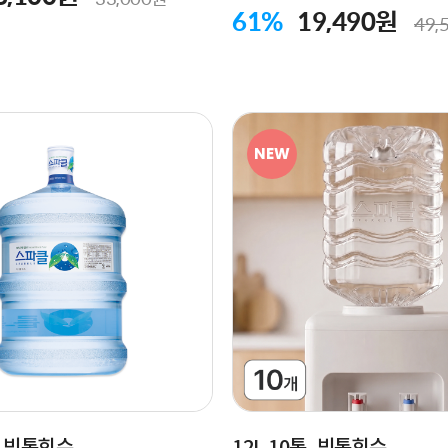
61%
19,490원
49,
NEW
통, 빈통회수
12L 10통, 빈통회수