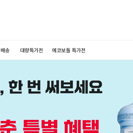
기배송
대량특가전
에코보틀 특가전