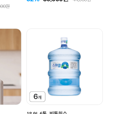
500원
18.9L 6통, 빈통회수