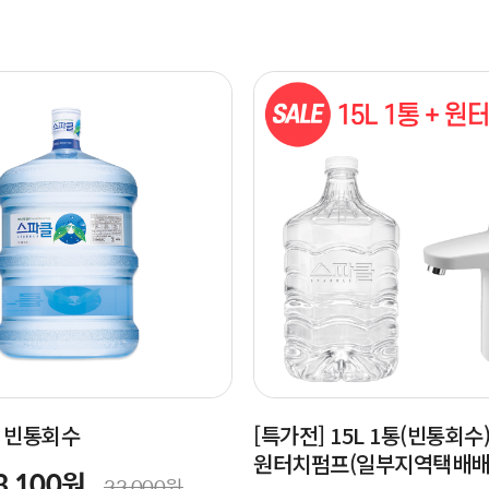
통, 빈통회수
[특가전] 15L 1통(빈통회수)
원터치펌프(일부지역택배배
3,100원
33,000원