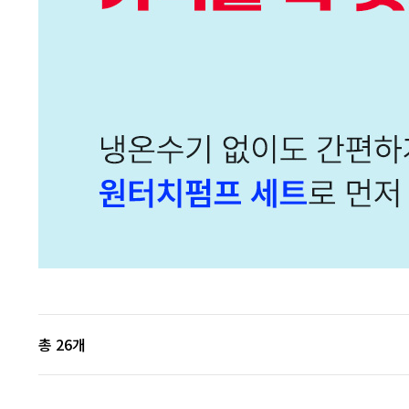
총
26
개