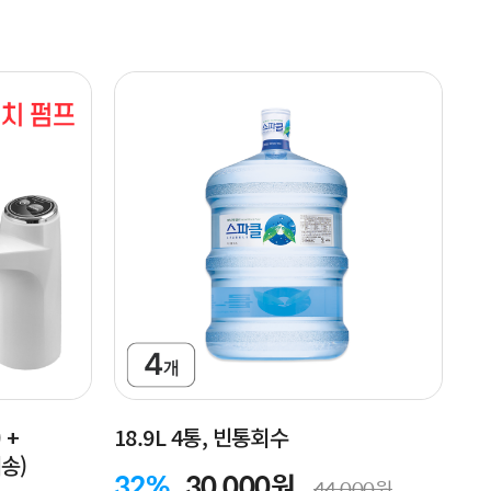
 +
18.9L 4통, 빈통회수
송)
32%
30,000원
44,000원