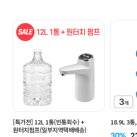
[특가전] 12L 1통(빈통회수) +
18.9L 3
원터치펌프(일부지역택배배송)
30%
2