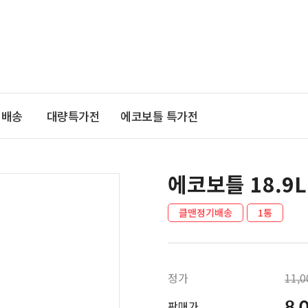
기배송
대량특가전
에코보틀 특가전
에코보틀 18.9L
클맨정기배송
1통
정가
11,
8,
판매가