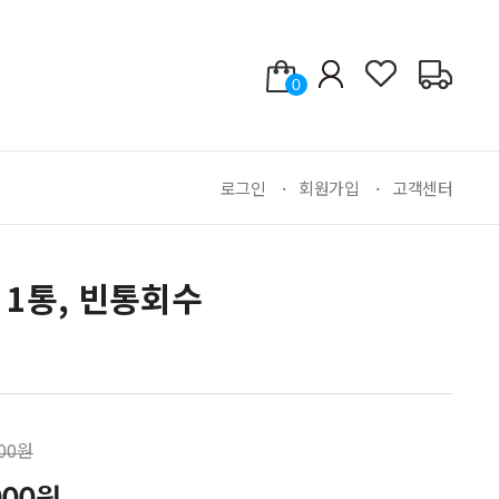
0
로그인
회원가입
고객센터
 1통, 빈통회수
000원
000원