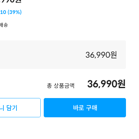
010 (39%)
배송
36,990
원
36,990
원
총 상품금액
니 담기
바로 구매