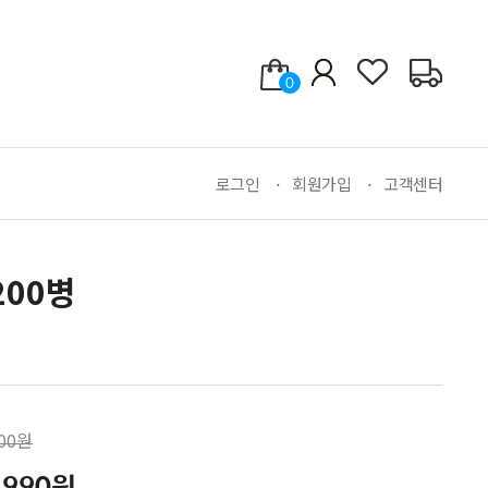
0
로그인
회원가입
고객센터
200병
000원
,990원