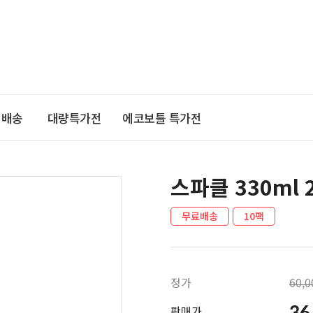
기배송
대량특가전
에코보틀 특가전
스파클 330ml 
무료배송
10팩
정가
60,
36
판매가