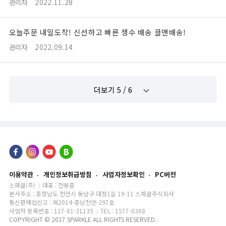
관리자
2022.11.28
오늘주문 내일도착! 신선하고 빠른 생수 배송 클맨배송!
관리자
2022.09.14
더보기
5
/
6
이용약관
개인정보취급방침
사업자정보확인
PC버전
스파클(주)
대표 : 전동훈
본사주소 : 충청남도 천안시 동남구 대정1길 19-11 스파클주식회사
통신판매업신고 : 제2014-충남천안-297호
사업자 등록번호 : 117-81-31135
TEL : 1577-0368
COPYRIGHT © 2017 SPARKLE ALL RIGHTS RESERVED.